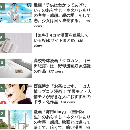
漫画「子供はわかってあげな
い」のあらすじ・ネタバレあり
の考察・感想。親の愛、そして
恋。少女は日々成長する。
194
views
【無料】4コマ漫画を連載して
いるWebサイトまとめ
188
views
高校野球漫画「クロカン」（三
田紀房）は、野球漫画好き必読
の作品
177 views
西森博之「お茶にごす。」は人
情ラブコメ漫画！ 学園モノ・人
情モノが好きな人におすすめの
ドラマ化作品
150 views
漫画「海街diary」（吉田秋
生）のあらすじ・ネタバレあり
の考察・感想。映画とは違って
暗くて、暗くて、暗い漫画
148