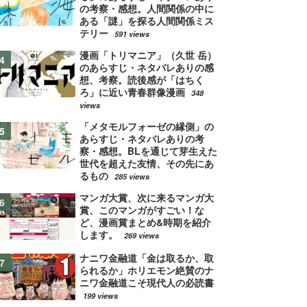
の考察・感想。人間関係の中に
ある「謎」を探る人間関係ミス
テリー
591 views
漫画「トリマニア」（久世 岳）
のあらすじ・ネタバレありの感
想、考察。読後感が「はちく
ろ」に近い青春群像漫画
348
views
「メタモルフォーゼの縁側」の
あらすじ・ネタバレありの考
察・感想。BLを通じて芽生えた
世代を超えた友情、その先にあ
るもの
285 views
マンガ大賞、次に来るマンガ大
賞、このマンガがすごい！な
ど、漫画賞まとめ&時期を紹介
します。
269 views
ナニワ金融道「金は取るか、取
られるか」ホリエモン絶賛のナ
ニワ金融道こそ現代人の必読書
199 views