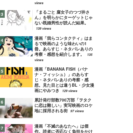
views
「まるごと 腐女子のつづ井さ
ん」を明らかにターゲットじゃ
ない既婚男性が読んだ結果。
139 views
漫画「我らコンタクティ」はま
るで映画のような味わいの1
冊。あらすじ・ネタバレありの
考察・感想を紹介します。
135
views
漫画「BANANA FISH（バナ
ナ・フィッシュ）」のあらす
じ・ネタバレありの考察・感
想。見た目とは違うBL・少女漫
画にやみつき
129 views
累計発行部数700万部「ヲタク
に恋は難しい」実写映画のロケ
地に採用される街
97 views
漫画「不滅のあなたへ」は傑
作。読者に否応なく負担をかけ