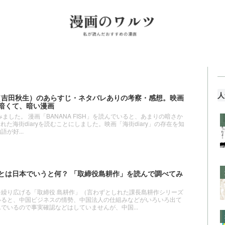
人
y」（吉田秋生）のあらすじ・ネタバレありの考察・感想。映画
暗くて、暗い漫画
読みました。 漫画「BANANA FISH」を読んでいると、あまりの暗さか
された海街diaryを読むことにしました。映画「海街diary」の存在を知
が好...
とは日本でいうと何？ 「取締役島耕作」を読んで調べてみ
繰り広げる「取締役 島耕作」（言わずとしれた課長島耕作シリーズ
いると、中国ビジネスの情勢、中国法人の仕組みなどがいろいろ出て
でいるので事実確認などはしていませんが、中国...