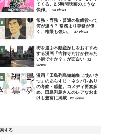
てくる、2.5時間映画のような
傑作。
93 views
常務・専務・普通の取締役って
何が違う？ 常務より専務が偉
く、権限も強い。
47 views
街を選ぶ不動産探しをおすすめ
する漫画「吉祥寺だけが住みた
い街ですか？」が面白い
32
views
漫画「田島列島短編集 ごあいさ
つ」のあらすじ・ネタバレあり
の考察・感想。コメディ要素多
め、田島列島さんのレアなおま
けも豊富に掲載
20 views
索する