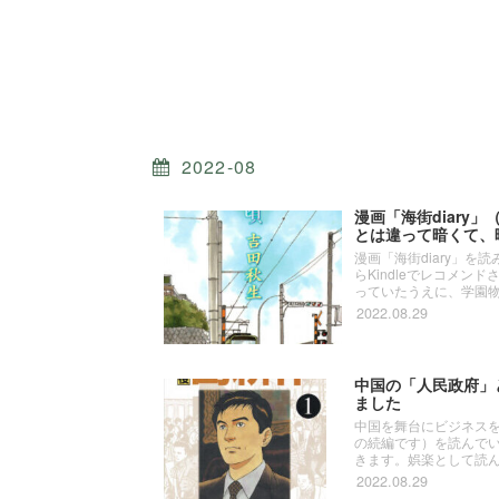
2022-08
漫画「海街diar
とは違って暗くて、
漫画「海街diary」を
らKindleでレコメンド
っていたうえに、学園物語
2022.08.29
中国の「人民政府」
ました
中国を舞台にビジネスを
の続編です）を読んで
きます。娯楽として読ん
2022.08.29