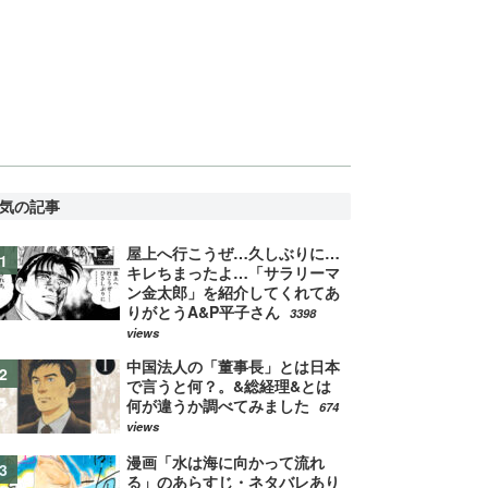
気の記事
屋上へ行こうぜ…久しぶりに…
キレちまったよ…「サラリーマ
ン金太郎」を紹介してくれてあ
りがとうA&P平子さん
3398
views
中国法人の「董事長」とは日本
で言うと何？。&総経理&とは
何が違うか調べてみました
674
views
漫画「水は海に向かって流れ
る」のあらすじ・ネタバレあり