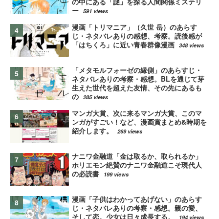
の中にある「謎」を探る人間関係ミステリ
ー
591 views
漫画「トリマニア」（久世 岳）のあらす
じ・ネタバレありの感想、考察。読後感が
「はちくろ」に近い青春群像漫画
348 views
「メタモルフォーゼの縁側」のあらすじ・
ネタバレありの考察・感想。BLを通じて芽
生えた世代を超えた友情、その先にあるも
の
285 views
マンガ大賞、次に来るマンガ大賞、このマ
ンガがすごい！など、漫画賞まとめ&時期を
紹介します。
269 views
ナニワ金融道「金は取るか、取られるか」
ホリエモン絶賛のナニワ金融道こそ現代人
の必読書
199 views
漫画「子供はわかってあげない」のあらす
じ・ネタバレありの考察・感想。親の愛、
そして恋。少女は日々成長する。
194 views