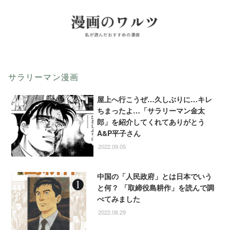
サラリーマン漫画
屋上へ行こうぜ…久しぶりに…キレ
ちまったよ…「サラリーマン金太
郎」を紹介してくれてありがとう
A&P平子さん
2022.09.05
中国の「人民政府」とは日本でいう
と何？ 「取締役島耕作」を読んで調
べてみました
2022.08.29