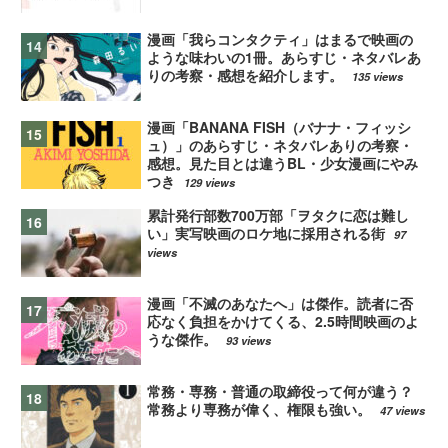
漫画「我らコンタクティ」はまるで映画の
ような味わいの1冊。あらすじ・ネタバレあ
りの考察・感想を紹介します。
135 views
漫画「BANANA FISH（バナナ・フィッシ
ュ）」のあらすじ・ネタバレありの考察・
感想。見た目とは違うBL・少女漫画にやみ
つき
129 views
累計発行部数700万部「ヲタクに恋は難し
い」実写映画のロケ地に採用される街
97
views
漫画「不滅のあなたへ」は傑作。読者に否
応なく負担をかけてくる、2.5時間映画のよ
うな傑作。
93 views
常務・専務・普通の取締役って何が違う？
常務より専務が偉く、権限も強い。
47 views