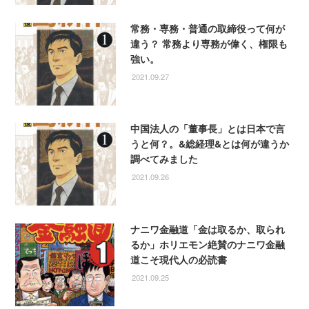
常務・専務・普通の取締役って何が
違う？ 常務より専務が偉く、権限も
強い。
2021.09.27
中国法人の「董事長」とは日本で言
うと何？。&総経理&とは何が違うか
調べてみました
2021.09.26
ナニワ金融道「金は取るか、取られ
るか」ホリエモン絶賛のナニワ金融
道こそ現代人の必読書
2021.09.25