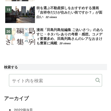
街を選ぶ不動産探しをおすすめする漫画
「吉祥寺だけが住みたい街ですか？」が面
白い
32 views
漫画「田島列島短編集 ごあいさつ」のあら
すじ・ネタバレありの考察・感想。コメデ
ィ要素多め、田島列島さんのレアなおまけ
も豊富に掲載
20 views
検索する
アーカイブ
2022年9月