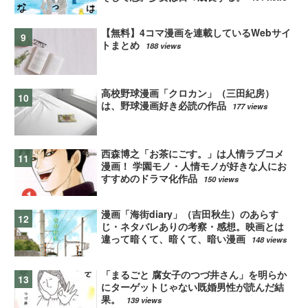
【無料】4コマ漫画を連載しているWebサイ
トまとめ
188 views
高校野球漫画「クロカン」（三田紀房）
は、野球漫画好き必読の作品
177 views
西森博之「お茶にごす。」は人情ラブコメ
漫画！ 学園モノ・人情モノが好きな人にお
すすめのドラマ化作品
150 views
漫画「海街diary」（吉田秋生）のあらす
じ・ネタバレありの考察・感想。映画とは
違って暗くて、暗くて、暗い漫画
148 views
「まるごと 腐女子のつづ井さん」を明らか
にターゲットじゃない既婚男性が読んだ結
果。
139 views