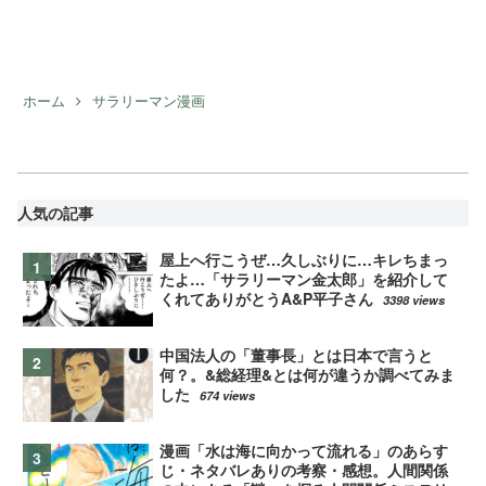
ホーム
サラリーマン漫画
人気の記事
屋上へ行こうぜ…久しぶりに…キレちまっ
たよ…「サラリーマン金太郎」を紹介して
くれてありがとうA&P平子さん
3398 views
中国法人の「董事長」とは日本で言うと
何？。&総経理&とは何が違うか調べてみま
した
674 views
漫画「水は海に向かって流れる」のあらす
じ・ネタバレありの考察・感想。人間関係