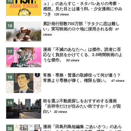
ュ）」のあらすじ・ネタバレありの考察・
感想。見た目とは違うBL・少女漫画にやみ
つき
129 views
累計発行部数700万部「ヲタクに恋は難し
い」実写映画のロケ地に採用される街
97
views
漫画「不滅のあなたへ」は傑作。読者に否
応なく負担をかけてくる、2.5時間映画のよ
うな傑作。
93 views
常務・専務・普通の取締役って何が違う？
常務より専務が偉く、権限も強い。
47 views
街を選ぶ不動産探しをおすすめする漫画
「吉祥寺だけが住みたい街ですか？」が面
白い
32 views
漫画「田島列島短編集 ごあいさつ」のあら