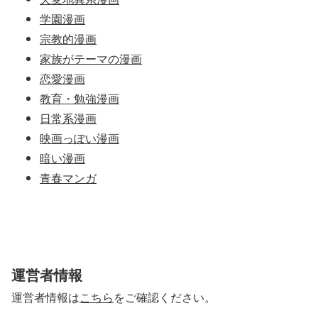
学園漫画
宗教的漫画
家族がテーマの漫画
恋愛漫画
教育・勉強漫画
日常系漫画
映画っぽい漫画
暗い漫画
青春マンガ
運営者情報
運営者情報は
こちら
をご確認ください。