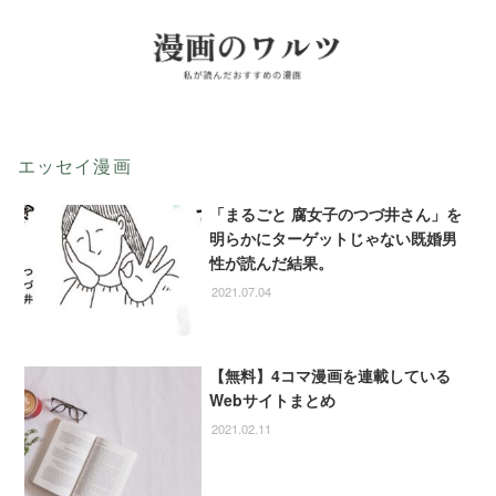
エッセイ漫画
「まるごと 腐女子のつづ井さん」を
明らかにターゲットじゃない既婚男
性が読んだ結果。
2021.07.04
【無料】4コマ漫画を連載している
Webサイトまとめ
2021.02.11