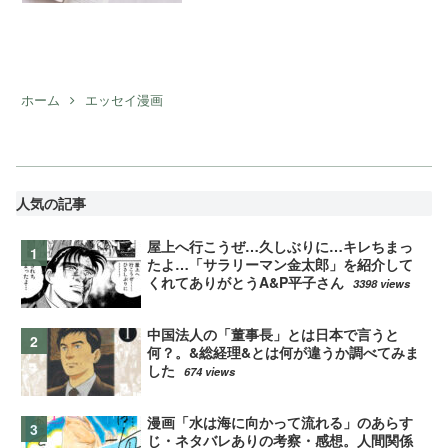
ホーム
エッセイ漫画
人気の記事
屋上へ行こうぜ…久しぶりに…キレちまっ
たよ…「サラリーマン金太郎」を紹介して
くれてありがとうA&P平子さん
3398 views
中国法人の「董事長」とは日本で言うと
何？。&総経理&とは何が違うか調べてみま
した
674 views
漫画「水は海に向かって流れる」のあらす
じ・ネタバレありの考察・感想。人間関係