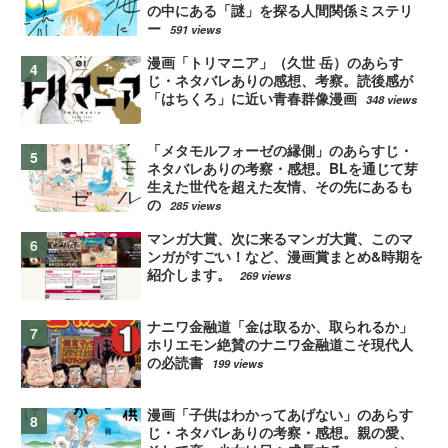
の中にある「謎」を探る人間関係ミステリ
ー
591 views
漫画「トリマニア」（久世 岳）のあらす
じ・ネタバレありの感想、考察。読後感が
「はちくろ」に近い青春群像漫画
348 views
「メタモルフォーゼの縁側」のあらすじ・
ネタバレありの考察・感想。BLを通じて芽
生えた世代を超えた友情、その先にあるも
の
285 views
マンガ大賞、次に来るマンガ大賞、このマ
ンガがすごい！など、漫画賞まとめ&時期を
紹介します。
269 views
ナニワ金融道「金は取るか、取られるか」
ホリエモン絶賛のナニワ金融道こそ現代人
の必読書
199 views
漫画「子供はわかってあげない」のあらす
じ・ネタバレありの考察・感想。親の愛、