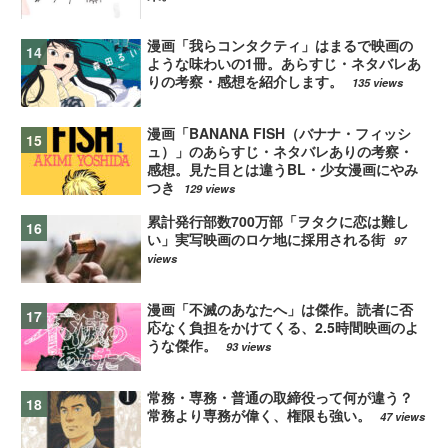
漫画「我らコンタクティ」はまるで映画の
ような味わいの1冊。あらすじ・ネタバレあ
りの考察・感想を紹介します。
135 views
漫画「BANANA FISH（バナナ・フィッシ
ュ）」のあらすじ・ネタバレありの考察・
感想。見た目とは違うBL・少女漫画にやみ
つき
129 views
累計発行部数700万部「ヲタクに恋は難し
い」実写映画のロケ地に採用される街
97
views
漫画「不滅のあなたへ」は傑作。読者に否
応なく負担をかけてくる、2.5時間映画のよ
うな傑作。
93 views
常務・専務・普通の取締役って何が違う？
常務より専務が偉く、権限も強い。
47 views